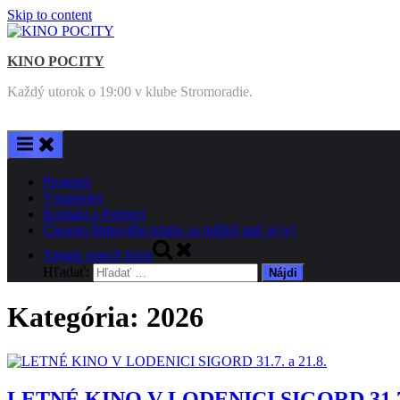
Skip to content
KINO POCITY
Každý utorok o 19:00 v klube Stromoradie.
Program
Vstupenky
Kontakt a Partneri
Členom filmového klubu sa môžeš stať aj ty!
Toggle search form
Hľadať:
Kategória: 2026
LETNÉ KINO V LODENICI SIGORD 31.7. 